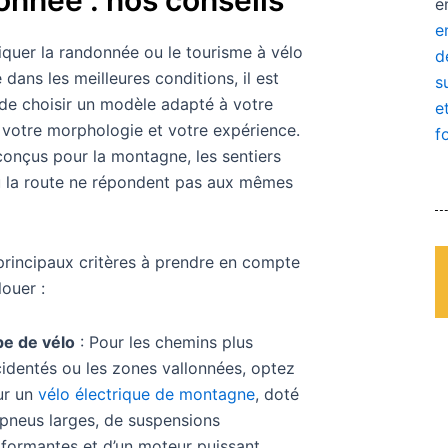
e
e
iquer la randonnée ou le tourisme à vélo
d
 dans les meilleures conditions, il est
s
 de choisir un modèle adapté à votre
e
e, votre morphologie et votre expérience.
f
onçus pour la montagne, les sentiers
u la route ne répondent pas aux mêmes
 principaux critères à prendre en compte
louer :
e de vélo
: Pour les chemins plus
identés ou les zones vallonnées, optez
ur un
vélo électrique de montagne
, doté
pneus larges, de suspensions
formantes et d’un moteur puissant.