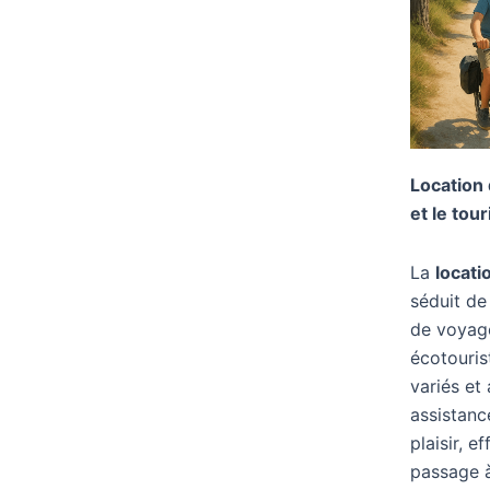
Location 
et le tour
La
locati
séduit de
de voyag
écotouris
variés et
assistance
plaisir, 
passage 