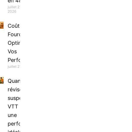
en 48h !
juillet 21,
2026
Coût Révision
Fourche VTT :
Optimisez
Vos
Performances
juillet 21, 2026
Quand
réviser la
suspension
VTT pour
une
performance