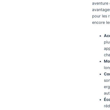
aventure 
avantages
pour les 
encore les
Acc
plu
app
cha
Moi
lon
Con
son
erg
au
Éc
réd