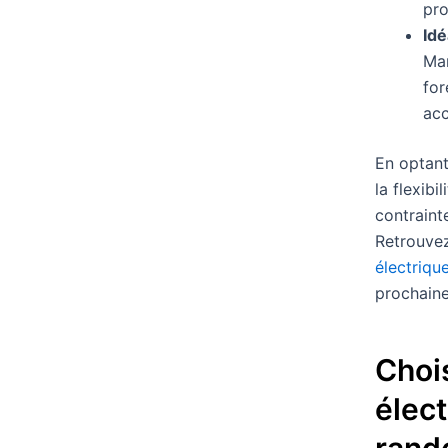
pro
Idé
Mar
for
acc
En optant
la flexibi
contrainte
Retrouvez
électriqu
prochain
Chois
élect
rand