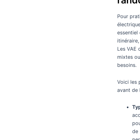
Pour prat
électrique
essentiel
itinérair
Les VAE c
mixtes o
besoins.
Voici les
avant de 
Typ
acc
po
de 
per