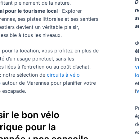
D
fitant pleinement de la nature.
n
al pour le tourisme local
: Explorer
s
ennes, ses pistes littorales et ses sentiers
a
estiers devient un véritable plaisir,
essible à tous les niveaux.
d
 pour la location, vous profitez en plus de
é
lité d’un usage ponctuel, sans les
i
s liées à l’entretien ou au coût d’achat.
v
 notre sélection de
circuits à vélo
l
e
autour de Marennes pour planifier votre
e
e escapade.
l’
P
ir le bon vélo
é
d
rique pour la
e
onnée : nos conseils