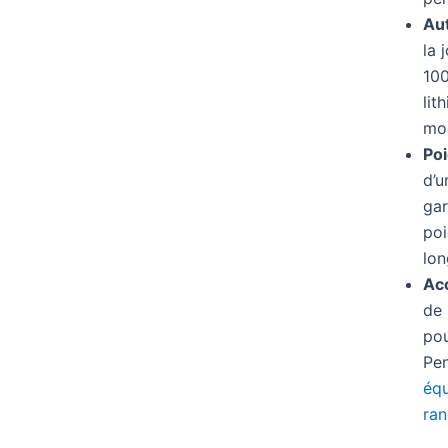
Aut
la 
100
lit
mod
Poi
d’u
gar
poi
lon
Ac
de 
pou
Pen
équ
ran