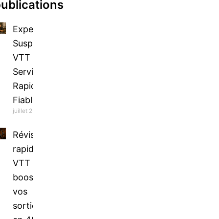
ublications
Expertise
Suspension
VTT Paris :
Service
Rapide et
Fiable
juillet 23, 2026
Révision
rapide
VTT :
boostez
vos
sorties