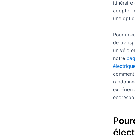
itinérair
adopter l
une optio
Pour mie
de transp
un vélo é
notre
pag
électriqu
comment 
randonnée
expérienc
écorespo
Pourq
élect