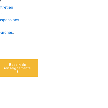
n
ntretien
e
uspensions
t
ourches
.
Besoin de
renseignements
?