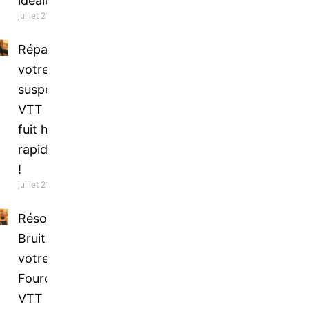
idéale
juillet 21, 2026
Réparez
votre
suspension
VTT qui
fuit huile
rapidement
!
juillet 21, 2026
Résolvez le
Bruit de
votre
Fourche
VTT dès