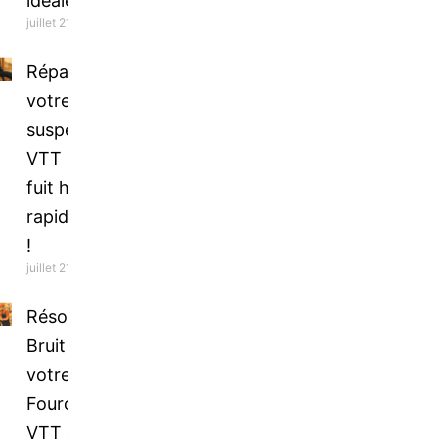
idéale
juillet 21, 2026
Réparez
votre
suspension
VTT qui
fuit huile
rapidement
!
juillet 21, 2026
Résolvez le
Bruit de
votre
Fourche
VTT dès