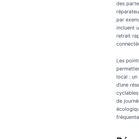
des parte
réparateu
par exemp
incluent 
retrait r
connecté
Les point
permettent
local : un
d’une rése
cyclables
de journée
écologiqu
fréquenta