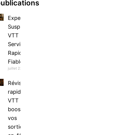
ublications
Expertise
Suspension
VTT Paris :
Service
Rapide et
Fiable
juillet 23, 2026
Révision
rapide
VTT :
boostez
vos
sorties