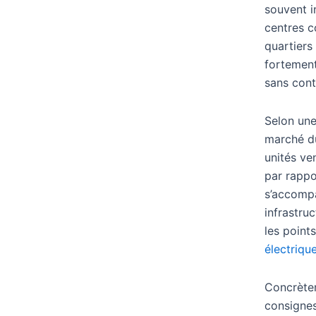
souvent i
centres 
quartiers 
fortement
sans cont
Selon une
marché du
unités ve
par rappo
s’accomp
infrastru
les points
électriqu
Concrètem
consignes