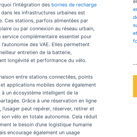
e
rquoi l’intégration des
bornes de recharge
e
dans les infrastructures urbaines est
d
le. Ces stations, parfois alimentées par
s
olaire ou par connexion au réseau urbain,
e
n service complémentaire essentiel pour
f
 l’autonomie des VAE. Elles permettent
eilleur entretien de la batterie,
ant longévité et performance du vélo.
aison entre stations connectées, points
t et applications mobiles donne également
 à un écosystème intelligent de la
partagée. Grâce à une réservation en ligne
, l’usager peut repérer, réserver, retirer et
 son vélo en totale autonomie. Cela réduit
ment le besoin d’une logistique humaine
mais encourage également un usage