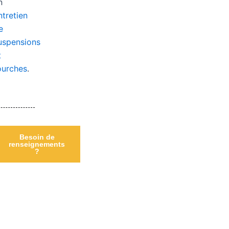
n
ntretien
e
uspensions
t
ourches
.
Besoin de
renseignements
?