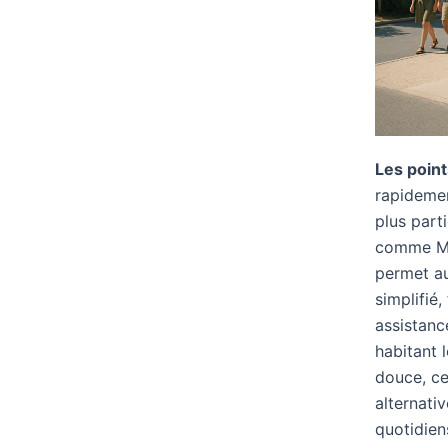
Les point
rapidement
plus part
comme Ma
permet au
simplifié,
assistanc
habitant 
douce, ce
alternati
quotidiens