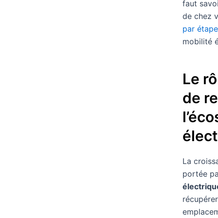
faut savo
de chez 
par étape
mobilité é
Le rô
de re
l’éc
élec
La croiss
portée pa
électriqu
récupérer
emplaceme