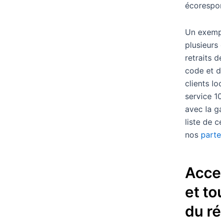
écorespo
Un exempl
plusieurs
retraits 
code et d
clients l
service 10
avec la g
liste de 
nos
parte
Acce
et to
du r