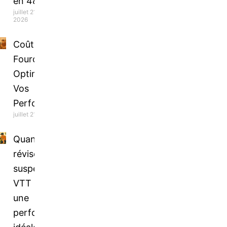
en 48h !
juillet 21,
2026
Coût Révision
Fourche VTT :
Optimisez
Vos
Performances
juillet 21, 2026
Quand
réviser la
suspension
VTT pour
une
performance