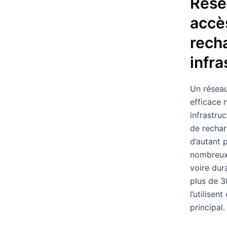
Rése
accè
recha
infr
Un résea
efficace 
infrastru
de rechar
d’autant 
nombreux 
voire dur
plus de 3
l’utilise
principal.