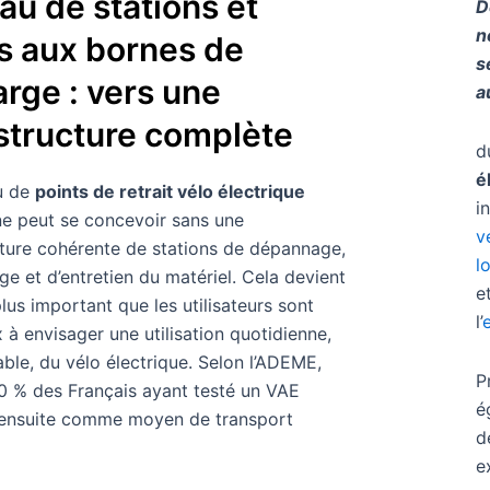
au de stations et
D
n
s aux bornes de
s
rge : vers une
a
astructure complète
d
é
u de
points de retrait vélo électrique
i
ne peut se concevoir sans une
v
cture cohérente de stations de dépannage,
l
ge et d’entretien du matériel. Cela devient
e
plus important que les utilisateurs sont
l’
à envisager une utilisation quotidienne,
able, du vélo électrique. Selon l’ADEME,
P
0 % des Français ayant testé un VAE
é
nt ensuite comme moyen de transport
d
e