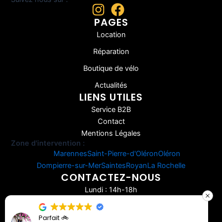
PAGES
Location
Réparation
Boutique de vélo
Actualités
LIENS UTILES
Service B2B
Contact
Mentions Légales
Zone d'intervention :
Marennes
Saint-Pierre-d'Oléron
Oléron
Dompierre-sur-Mer
Saintes
Royan
La Rochelle
CONTACTEZ-NOUS
Lundi : 14h-18h
Mardi-Vendredi : 8h-12h30 / 14h-18h
Samedi : 9h-12h
Très bien , vraim